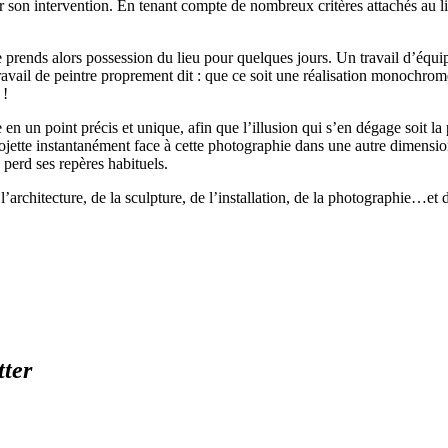
r son intervention. En tenant compte de nombreux critères attachés au li
prends alors possession du lieu pour quelques jours. Un travail d’équipe
 travail de peintre proprement dit : que ce soit une réalisation monochro
 !
n un point précis et unique, afin que l’illusion qui s’en dégage soit la p
 projette instantanément face à cette photographie dans une autre dimen
 perd ses repères habituels.
l’architecture, de la sculpture, de l’installation, de la photographie…et 
tter