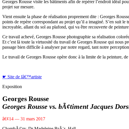
Georges Rousse visite les bâtiments afin de repérer l’endroit idéal pou
projet sur mesure.
Vient ensuite la phase de réalisation proprement dite : Georges Rousse 
points de repère correspondant au projet qu’il a imaginé. S’en suit le
incroyable, allant du sol au plafond, qui va être recouverte de peinture
Ce travail achevé, Georges Rousse photographie sa réalisation colorée e
Et c’est là toute la virtuosité du travail de Georges Rousse qui nous
passage bien difficile à analyser par notre regard, tant notre perception
Le travail de Georges Rousse opère donc à la limite de la peinture, de 
☛
Site de lâ€™artiste
Exposition
Georges Rousse
Georges Rousse vs. bÃ¢timent Jacques Dors
â€¢
14 — 31 mars 2017
ChambÃ©ry, Dr Madeleine BrÃ¨s, Hall