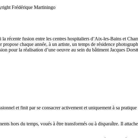
yright Frédérique Martiningo
ssi la récente fusion entre les centres hospitaliers d’Aix-les-Bains et C
alier propose chaque année, à un artiste, un temps de résidence photograp
on pour la réalisation d’une oeuvre au sein du bâtiment Jacques Dorstte
nel et finit par se consacrer activement et uniquement à sa pratique a
nts hors du temps, voués à être transformés ou à disparaître. Il attach