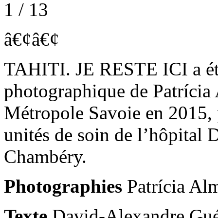
1 / 13
â€¢
â€¢
TAHITI. JE RESTE ICI a été
photographique de Patrícia 
Métropole Savoie en 2015,
unités de soin de l’hôpital 
Chambéry.
Photographies
Patrícia Al
Texte
David-Alexandre Gué