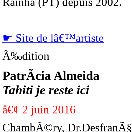
Rainha (PT) depuis 2002.
☛
Site de lâ€™artiste
Ã‰dition
PatrÃ­cia Almeida
Tahiti je reste ici
â€¢
2 juin 2016
ChambÃ©ry, Dr.DesfranÃ§oi