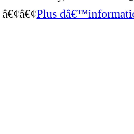
â€¢
â€¢
Plus dâ€™informati